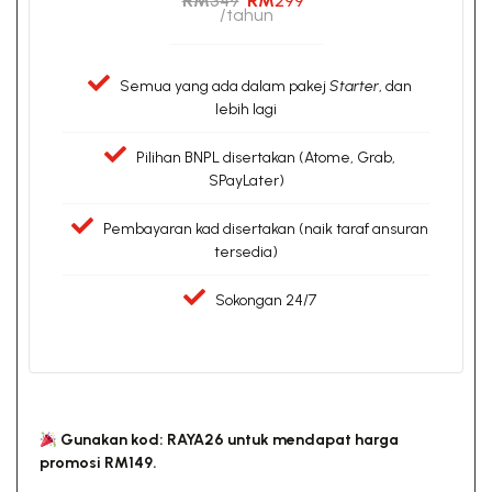
RM
349
RM
299*
/tahun
Semua yang ada dalam pakej
Starter
, dan
lebih lagi
Pilihan BNPL disertakan (Atome, Grab,
SPayLater)
Pembayaran kad disertakan (naik taraf ansuran
tersedia)
Sokongan 24/7
Gunakan kod: RAYA26 untuk mendapat harga
promosi RM149.